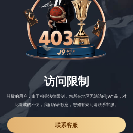
访问限制
尊敬的用户，由于相关法律限制，您所在地区无法访问J9产品，对
此造成的不便，我们深表歉意，您如有疑问请联系客服。
联系客服